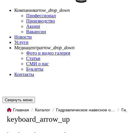
Компания
arrow_drop_down
Профессионал
Производство
Акции
Вакансии
Новости
Услуги
Медиацентр
arrow_drop_down
Фото и видео галерея
Статьи
СМИ о нас
Буклеты
Контакты
Свернуть меню
Главная
/
Каталог
/
Гидравлическое навесное обо...
/
Гидро
keyboard_arrow_up