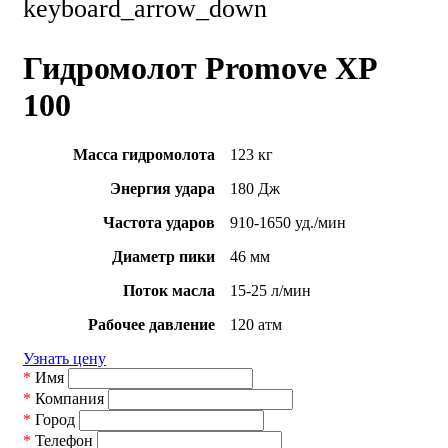
keyboard_arrow_down
Гидромолот Promove XP
100
Масса гидромолота
123 кг
Энергия удара
180 Дж
Частота ударов
910-1650 уд./мин
Диаметр пики
46 мм
Поток масла
15-25 л/мин
Рабочее давление
120 атм
Узнать цену
*
Имя
*
Компания
*
Город
*
Телефон