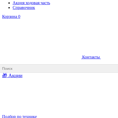
Акция ходовая часть
Справочник
Корзина
0
Контакты
Ковши карьерные
Ковши «Прямая лопата»
Ковши «Обратная лопата»
Ковши для фронтальных погрузчиков
🎁 Акции
Ковши погрузочно-доставочных машин
Ковши в наличии
Подбор по технике