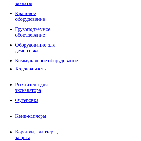
Фрезы роторные
захваты
Фрезы дисковые
Траншеекопатели
Крановое
Просеивающие ковши для фронтальных погрузчико
оборудование
Распределители асфальта
Грузоподъёмное
Переходные плиты
оборудование
Гидроразводка
Тилтротаторы
Оборудование для
РВД
демонтажа
Сваерезки
Руководство
Коммунальное оборудование
Как выбрать гидромолот
Ходовая часть
Рыхлители для
экскаватора
Футеровка
Квик-каплеры
Коронки, адаптеры,
защита