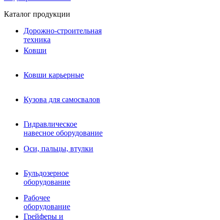
Каталог продукции
Дорожно-строительная
техника
Ковши
Ковши карьерные
Кузова для самосвалов
Гидравлическое навесное
Кузова для самосвалов
оборудование
Гидромолоты и пики
Гидравлическое
Гидробуры и шнеки
навесное оборудование
Вибротрамбовки
Мульчеры
Оси, пальцы, втулки
Навесные дорожные фрезы
Демонтажное оборудование
Вибропогружатели
Бульдозерное
Виброрипперы
оборудование
Ковши дробильные щековые
Ковши дробильные роторные
Рабочее
Сортировочные ковши барабанные
оборудование
Сортировочные ковши вальцовые
Грейферы и