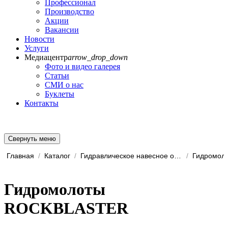
Профессионал
Производство
Акции
Вакансии
Новости
Услуги
Медиацентр
arrow_drop_down
Фото и видео галерея
Статьи
СМИ о нас
Буклеты
Контакты
Свернуть меню
Главная
/
Каталог
/
Гидравлическое навесное обо...
/
Гидромоло
Гидромолоты
ROCKBLASTER