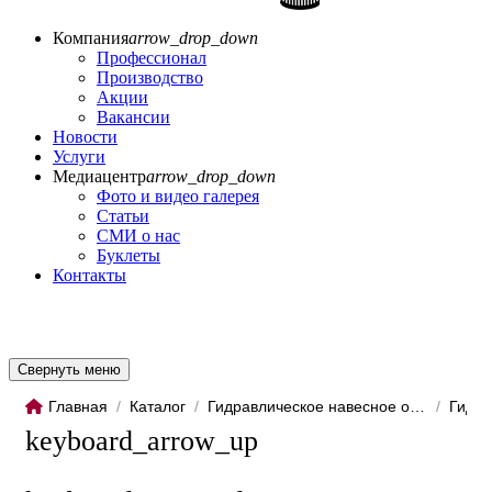
Компания
arrow_drop_down
Профессионал
Производство
Акции
Вакансии
Новости
Услуги
Медиацентр
arrow_drop_down
Фото и видео галерея
Статьи
СМИ о нас
Буклеты
Контакты
Свернуть меню
Главная
/
Каталог
/
Гидравлическое навесное обо...
/
Гидро
keyboard_arrow_up