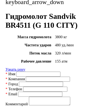
keyboard_arrow_down
Гидромолот Sandvik
BR4511 (G 110 CITY)
Масса гидромолота
3800 кг
Частота ударов
480 уд./мин
Поток масла
320 л/мин
Рабочее давление
155 атм
Узнать цену
*
Имя
*
Компания
*
Город
*
Телефон
*
Email
Комментарий