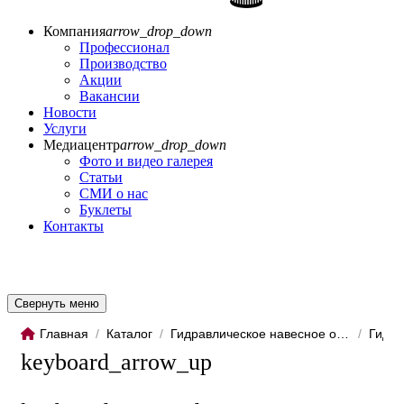
Компания
arrow_drop_down
Профессионал
Производство
Акции
Вакансии
Новости
Услуги
Медиацентр
arrow_drop_down
Фото и видео галерея
Статьи
СМИ о нас
Буклеты
Контакты
Свернуть меню
Главная
/
Каталог
/
Гидравлическое навесное обо...
/
Гидро
keyboard_arrow_up