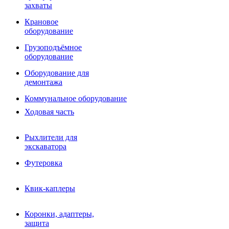
Фрезы роторные
захваты
Фрезы дисковые
Траншеекопатели
Крановое
Просеивающие ковши для фронтальных погрузчико
оборудование
Распределители асфальта
Грузоподъёмное
Переходные плиты
оборудование
Гидроразводка
Тилтротаторы
Оборудование для
РВД
демонтажа
Сваерезки
Руководство
Коммунальное оборудование
Как выбрать гидромолот
Ходовая часть
Рыхлители для
экскаватора
Футеровка
Квик-каплеры
Коронки, адаптеры,
защита