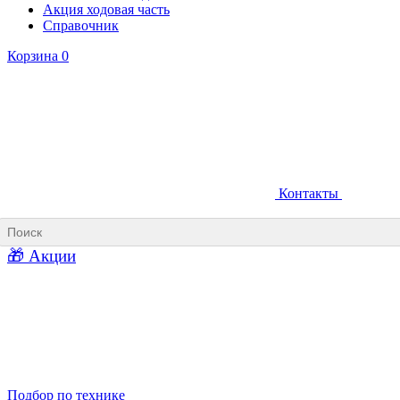
Акция ходовая часть
Справочник
Корзина
0
Контакты
Ковши карьерные
Ковши «Прямая лопата»
Ковши «Обратная лопата»
Ковши для фронтальных погрузчиков
🎁 Акции
Ковши погрузочно-доставочных машин
Ковши в наличии
Подбор по технике