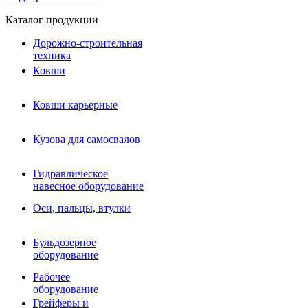
Каталог продукции
Дорожно-строительная
техника
Ковши
Ковши карьерные
Кузова для самосвалов
Гидравлическое навесное
Кузова для самосвалов
оборудование
Гидромолоты и пики
Гидравлическое
Гидробуры и шнеки
навесное оборудование
Вибротрамбовки
Мульчеры
Оси, пальцы, втулки
Навесные дорожные фрезы
Демонтажное оборудование
Вибропогружатели
Бульдозерное
Виброрипперы
оборудование
Ковши дробильные щековые
Ковши дробильные роторные
Рабочее
Сортировочные ковши барабанные
оборудование
Сортировочные ковши вальцовые
Грейферы и