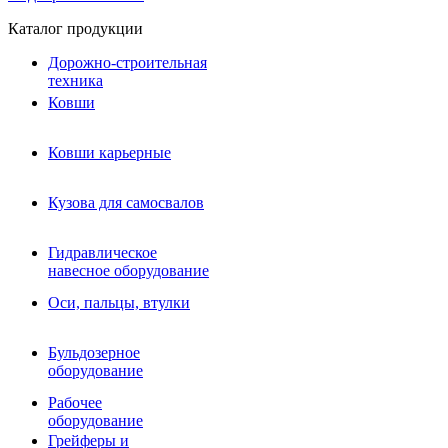
Каталог продукции
Дорожно-строительная
техника
Ковши
Ковши карьерные
Кузова для самосвалов
Гидравлическое навесное
Кузова для самосвалов
оборудование
Гидромолоты и пики
Гидравлическое
Гидробуры и шнеки
навесное оборудование
Вибротрамбовки
Мульчеры
Оси, пальцы, втулки
Навесные дорожные фрезы
Демонтажное оборудование
Вибропогружатели
Бульдозерное
Виброрипперы
оборудование
Ковши дробильные щековые
Ковши дробильные роторные
Рабочее
Сортировочные ковши барабанные
оборудование
Сортировочные ковши вальцовые
Грейферы и