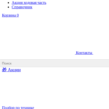
Акция ходовая часть
Справочник
Корзина
0
Контакты
Ковши карьерные
Ковши «Прямая лопата»
Ковши «Обратная лопата»
Ковши для фронтальных погрузчиков
🎁 Акции
Ковши погрузочно-доставочных машин
Ковши в наличии
Подбор по технике