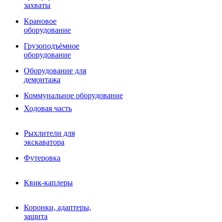
Фрезы роторные
захваты
Фрезы дисковые
Траншеекопатели
Крановое
Просеивающие ковши для фронтальных погрузчико
оборудование
Распределители асфальта
Грузоподъёмное
Переходные плиты
оборудование
Гидроразводка
Тилтротаторы
Оборудование для
РВД
демонтажа
Сваерезки
Руководство
Коммунальное оборудование
Как выбрать гидромолот
Ходовая часть
Рыхлители для
экскаватора
Футеровка
Квик-каплеры
Коронки, адаптеры,
защита