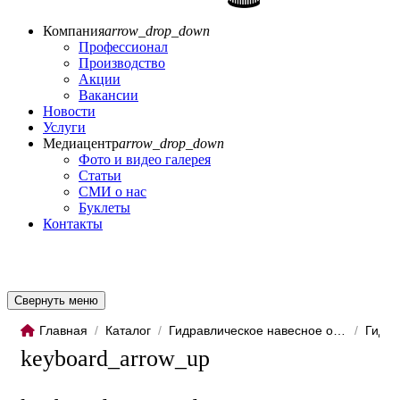
Компания
arrow_drop_down
Профессионал
Производство
Акции
Вакансии
Новости
Услуги
Медиацентр
arrow_drop_down
Фото и видео галерея
Статьи
СМИ о нас
Буклеты
Контакты
Свернуть меню
Главная
/
Каталог
/
Гидравлическое навесное обо...
/
Гидро
keyboard_arrow_up