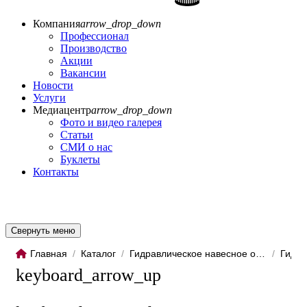
Компания
arrow_drop_down
Профессионал
Производство
Акции
Вакансии
Новости
Услуги
Медиацентр
arrow_drop_down
Фото и видео галерея
Статьи
СМИ о нас
Буклеты
Контакты
Свернуть меню
Главная
/
Каталог
/
Гидравлическое навесное обо...
/
Гидро
keyboard_arrow_up