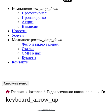
Компания
arrow_drop_down
Профессионал
Производство
Акции
Вакансии
Новости
Услуги
Медиацентр
arrow_drop_down
Фото и видео галерея
Статьи
СМИ о нас
Буклеты
Контакты
Свернуть меню
Главная
/
Каталог
/
Гидравлическое навесное обо...
/
Гидро
keyboard_arrow_up