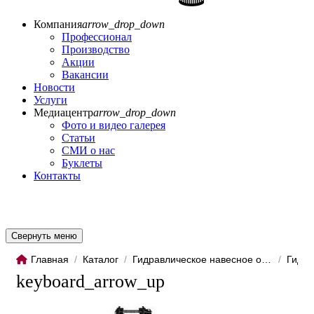
Компания
arrow_drop_down
Профессионал
Производство
Акции
Вакансии
Новости
Услуги
Медиацентр
arrow_drop_down
Фото и видео галерея
Статьи
СМИ о нас
Буклеты
Контакты
Свернуть меню
Главная
/
Каталог
/
Гидравлическое навесное обо...
/
Гидро
keyboard_arrow_up