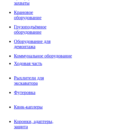
Фрезы роторные
захваты
Фрезы дисковые
Траншеекопатели
Крановое
Просеивающие ковши для фронтальных погрузчико
оборудование
Распределители асфальта
Грузоподъёмное
Переходные плиты
оборудование
Гидроразводка
Тилтротаторы
Оборудование для
РВД
демонтажа
Сваерезки
Руководство
Коммунальное оборудование
Как выбрать гидромолот
Ходовая часть
Рыхлители для
экскаватора
Футеровка
Квик-каплеры
Коронки, адаптеры,
защита