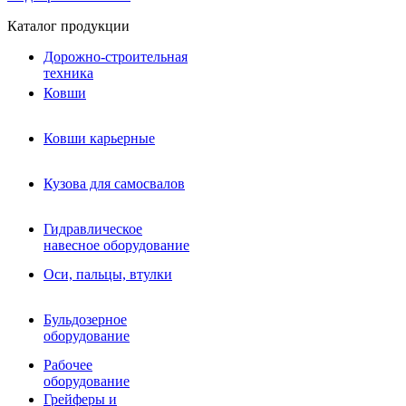
Каталог продукции
Дорожно-строительная
техника
Ковши
Ковши карьерные
Кузова для самосвалов
Гидравлическое навесное
Кузова для самосвалов
оборудование
Гидромолоты и пики
Гидравлическое
Гидробуры и шнеки
навесное оборудование
Вибротрамбовки
Мульчеры
Оси, пальцы, втулки
Навесные дорожные фрезы
Демонтажное оборудование
Вибропогружатели
Бульдозерное
Виброрипперы
оборудование
Ковши дробильные щековые
Ковши дробильные роторные
Рабочее
Сортировочные ковши барабанные
оборудование
Сортировочные ковши вальцовые
Грейферы и