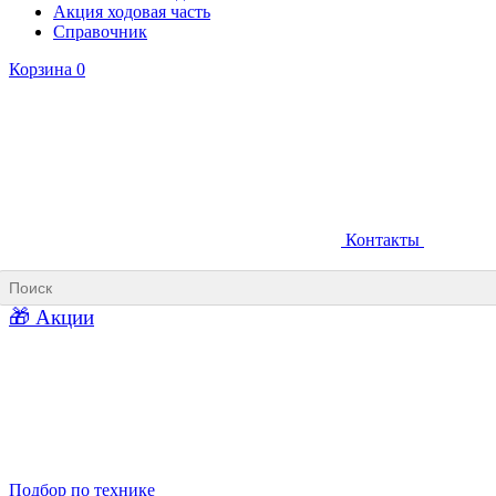
Акция ходовая часть
Справочник
Корзина
0
Контакты
Ковши карьерные
Ковши «Прямая лопата»
Ковши «Обратная лопата»
Ковши для фронтальных погрузчиков
🎁 Акции
Ковши погрузочно-доставочных машин
Ковши в наличии
Подбор по технике