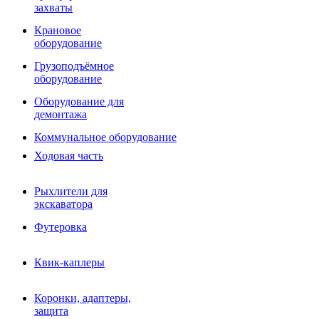
Фрезы роторные
захваты
Фрезы дисковые
Траншеекопатели
Крановое
Просеивающие ковши для фронтальных погрузчико
оборудование
Распределители асфальта
Грузоподъёмное
Переходные плиты
оборудование
Гидроразводка
Тилтротаторы
Оборудование для
РВД
демонтажа
Сваерезки
Руководство
Коммунальное оборудование
Как выбрать гидромолот
Ходовая часть
Рыхлители для
экскаватора
Футеровка
Квик-каплеры
Коронки, адаптеры,
защита