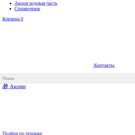
Акция ходовая часть
Справочник
Корзина
0
Контакты
Ковши карьерные
Ковши «Прямая лопата»
Ковши «Обратная лопата»
Ковши для фронтальных погрузчиков
🎁 Акции
Ковши погрузочно-доставочных машин
Ковши в наличии
Подбор по технике