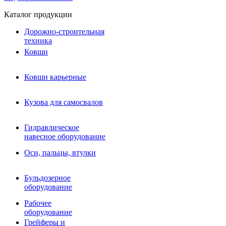
Каталог продукции
Дорожно-строительная
техника
Ковши
Ковши карьерные
Кузова для самосвалов
Гидравлическое навесное
Кузова для самосвалов
оборудование
Гидромолоты и пики
Гидравлическое
Гидробуры и шнеки
навесное оборудование
Вибротрамбовки
Мульчеры
Оси, пальцы, втулки
Навесные дорожные фрезы
Демонтажное оборудование
Вибропогружатели
Бульдозерное
Виброрипперы
оборудование
Ковши дробильные щековые
Ковши дробильные роторные
Рабочее
Сортировочные ковши барабанные
оборудование
Сортировочные ковши вальцовые
Грейферы и