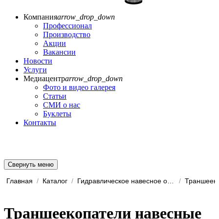
Компания
arrow_drop_down
Профессионал
Производство
Акции
Вакансии
Новости
Услуги
Медиацентр
arrow_drop_down
Фото и видео галерея
Статьи
СМИ о нас
Буклеты
Контакты
Свернуть меню
Главная
/
Каталог
/
Гидравлическое навесное обо...
/
Траншеек
Траншеекопатели навесные