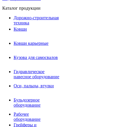
Каталог продукции
Дорожно-строительная
техника
Ковши
Ковши карьерные
Кузова для самосвалов
Гидравлическое навесное
Кузова для самосвалов
оборудование
Гидромолоты и пики
Гидравлическое
Гидробуры и шнеки
навесное оборудование
Вибротрамбовки
Мульчеры
Оси, пальцы, втулки
Навесные дорожные фрезы
Демонтажное оборудование
Вибропогружатели
Бульдозерное
Виброрипперы
оборудование
Ковши дробильные щековые
Ковши дробильные роторные
Рабочее
Сортировочные ковши барабанные
оборудование
Сортировочные ковши вальцовые
Грейферы и