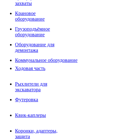
Фрезы роторные
захваты
Фрезы дисковые
Траншеекопатели
Крановое
Просеивающие ковши для фронтальных погрузчико
оборудование
Распределители асфальта
Грузоподъёмное
Переходные плиты
оборудование
Гидроразводка
Тилтротаторы
Оборудование для
РВД
демонтажа
Сваерезки
Руководство
Коммунальное оборудование
Как выбрать гидромолот
Ходовая часть
Рыхлители для
экскаватора
Футеровка
Квик-каплеры
Коронки, адаптеры,
защита