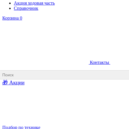
Акция ходовая часть
Справочник
Корзина
0
Контакты
Ковши карьерные
Ковши «Прямая лопата»
Ковши «Обратная лопата»
Ковши для фронтальных погрузчиков
🎁 Акции
Ковши погрузочно-доставочных машин
Ковши в наличии
Подбор по технике