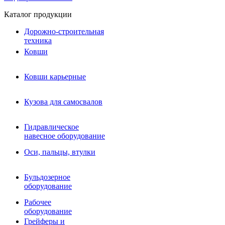
Каталог продукции
Дорожно-строительная
техника
Ковши
Ковши карьерные
Кузова для самосвалов
Гидравлическое навесное
Кузова для самосвалов
оборудование
Гидромолоты и пики
Гидравлическое
Гидробуры и шнеки
навесное оборудование
Вибротрамбовки
Мульчеры
Оси, пальцы, втулки
Навесные дорожные фрезы
Демонтажное оборудование
Вибропогружатели
Бульдозерное
Виброрипперы
оборудование
Ковши дробильные щековые
Ковши дробильные роторные
Рабочее
Сортировочные ковши барабанные
оборудование
Сортировочные ковши вальцовые
Грейферы и