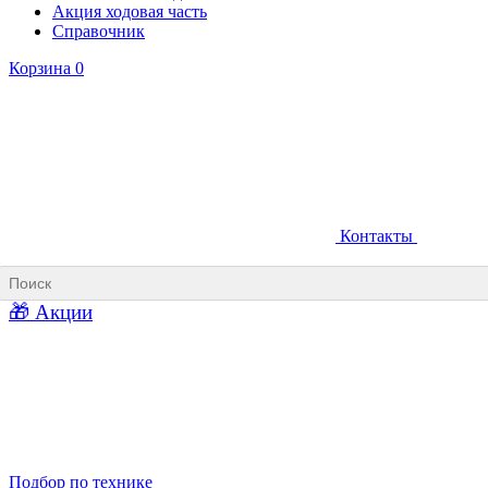
Акция ходовая часть
Справочник
Корзина
0
Контакты
Ковши карьерные
Ковши «Прямая лопата»
Ковши «Обратная лопата»
Ковши для фронтальных погрузчиков
🎁 Акции
Ковши погрузочно-доставочных машин
Ковши в наличии
Подбор по технике