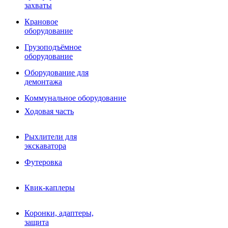
Фрезы роторные
захваты
Фрезы дисковые
Траншеекопатели
Крановое
Просеивающие ковши для фронтальных погрузчико
оборудование
Распределители асфальта
Грузоподъёмное
Переходные плиты
оборудование
Гидроразводка
Тилтротаторы
Оборудование для
РВД
демонтажа
Сваерезки
Руководство
Коммунальное оборудование
Как выбрать гидромолот
Ходовая часть
Рыхлители для
экскаватора
Футеровка
Квик-каплеры
Коронки, адаптеры,
защита