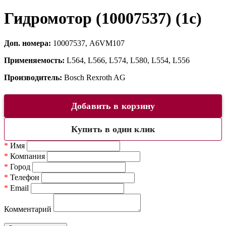
Гидромотор (10007537) (1c)
Доп. номера:
10007537, A6VM107
Применяемость:
L564, L566, L574, L580, L554, L556
Производитель:
Bosch Rexroth AG
Добавить в корзину
Купить в один клик
*
Имя
*
Компания
*
Город
*
Телефон
*
Email
Комментарий