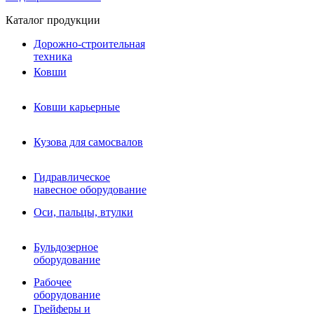
Каталог продукции
Дорожно-строительная
техника
Ковши
Ковши карьерные
Кузова для самосвалов
Гидравлическое навесное
Кузова для самосвалов
оборудование
Гидромолоты и пики
Гидравлическое
Гидробуры и шнеки
навесное оборудование
Вибротрамбовки
Мульчеры
Оси, пальцы, втулки
Навесные дорожные фрезы
Демонтажное оборудование
Вибропогружатели
Бульдозерное
Виброрипперы
оборудование
Ковши дробильные щековые
Ковши дробильные роторные
Рабочее
Сортировочные ковши барабанные
оборудование
Сортировочные ковши вальцовые
Грейферы и