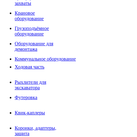
Фрезы роторные
захваты
Фрезы дисковые
Траншеекопатели
Крановое
Просеивающие ковши для фронтальных погрузчико
оборудование
Распределители асфальта
Грузоподъёмное
Переходные плиты
оборудование
Гидроразводка
Тилтротаторы
Оборудование для
РВД
демонтажа
Сваерезки
Руководство
Коммунальное оборудование
Как выбрать гидромолот
Ходовая часть
Рыхлители для
экскаватора
Футеровка
Квик-каплеры
Коронки, адаптеры,
защита