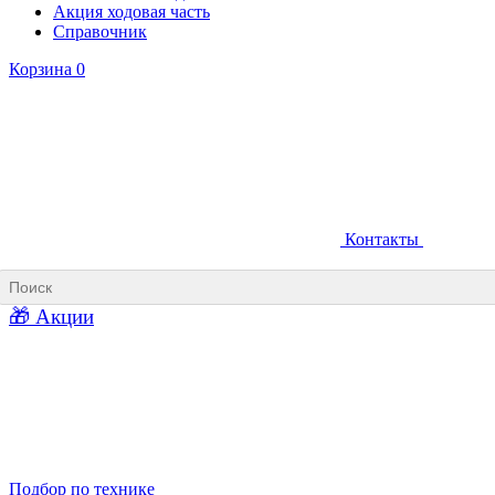
Акция ходовая часть
Справочник
Корзина
0
Контакты
Ковши карьерные
Ковши «Прямая лопата»
Ковши «Обратная лопата»
Ковши для фронтальных погрузчиков
🎁 Акции
Ковши погрузочно-доставочных машин
Ковши в наличии
Подбор по технике