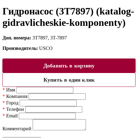
Гидронасос (3T7897) (katalog-
gidravlicheskie-komponenty)
Доп. номера:
3T7897, 3T-7897
Производитель:
USCO
Добавить в корзину
Купить в один клик
*
Имя
*
Компания
*
Город
*
Телефон
*
Email
Комментарий