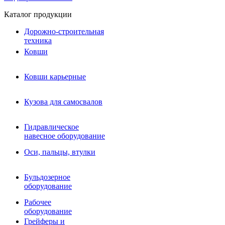
Каталог продукции
Дорожно-строительная
техника
Ковши
Ковши карьерные
Кузова для самосвалов
Гидравлическое навесное
Кузова для самосвалов
оборудование
Гидромолоты и пики
Гидравлическое
Гидробуры и шнеки
навесное оборудование
Вибротрамбовки
Мульчеры
Оси, пальцы, втулки
Навесные дорожные фрезы
Демонтажное оборудование
Вибропогружатели
Бульдозерное
Виброрипперы
оборудование
Ковши дробильные щековые
Ковши дробильные роторные
Рабочее
Сортировочные ковши барабанные
оборудование
Сортировочные ковши вальцовые
Грейферы и