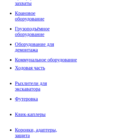
Фрезы роторные
захваты
Фрезы дисковые
Траншеекопатели
Крановое
Просеивающие ковши для фронтальных погрузчико
оборудование
Распределители асфальта
Грузоподъёмное
Переходные плиты
оборудование
Гидроразводка
Тилтротаторы
Оборудование для
РВД
демонтажа
Сваерезки
Руководство
Коммунальное оборудование
Как выбрать гидромолот
Ходовая часть
Рыхлители для
экскаватора
Футеровка
Квик-каплеры
Коронки, адаптеры,
защита