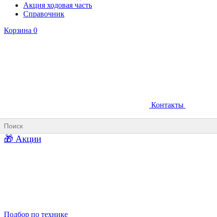
Акция ходовая часть
Справочник
Корзина
0
Контакты
Ковши карьерные
Ковши «Прямая лопата»
Ковши «Обратная лопата»
Ковши для фронтальных погрузчиков
🎁 Акции
Ковши погрузочно-доставочных машин
Ковши в наличии
Подбор по технике