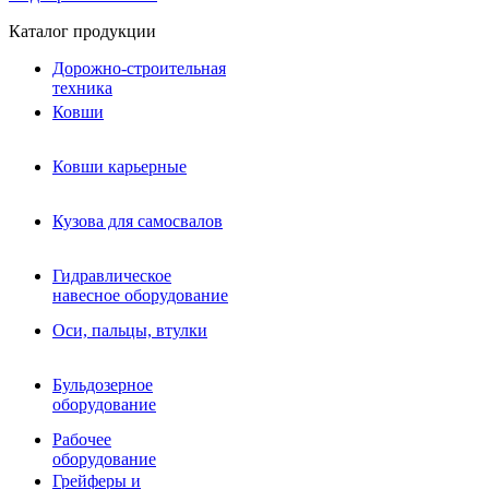
Каталог продукции
Дорожно-строительная
техника
Ковши
Ковши карьерные
Кузова для самосвалов
Гидравлическое навесное
Кузова для самосвалов
оборудование
Гидромолоты и пики
Гидравлическое
Гидробуры и шнеки
навесное оборудование
Вибротрамбовки
Мульчеры
Оси, пальцы, втулки
Навесные дорожные фрезы
Демонтажное оборудование
Вибропогружатели
Бульдозерное
Виброрипперы
оборудование
Ковши дробильные щековые
Ковши дробильные роторные
Рабочее
Сортировочные ковши барабанные
оборудование
Сортировочные ковши вальцовые
Грейферы и