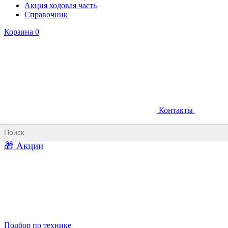
Акция ходовая часть
Справочник
Корзина
0
Контакты
Ковши карьерные
Ковши «Прямая лопата»
Ковши «Обратная лопата»
Ковши для фронтальных погрузчиков
🎁 Акции
Ковши погрузочно-доставочных машин
Ковши в наличии
Подбор по технике