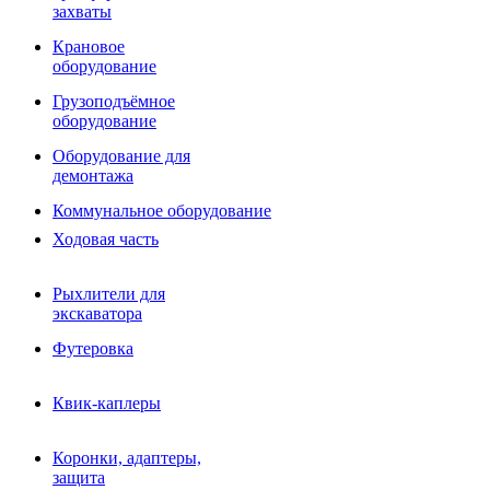
Фрезы роторные
захваты
Фрезы дисковые
Траншеекопатели
Крановое
Просеивающие ковши для фронтальных погрузчико
оборудование
Распределители асфальта
Грузоподъёмное
Переходные плиты
оборудование
Гидроразводка
Тилтротаторы
Оборудование для
РВД
демонтажа
Сваерезки
Руководство
Коммунальное оборудование
Как выбрать гидромолот
Ходовая часть
Рыхлители для
экскаватора
Футеровка
Квик-каплеры
Коронки, адаптеры,
защита