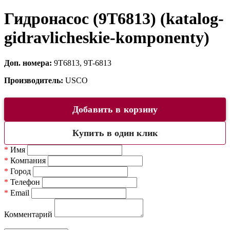
Гидронасос (9T6813) (katalog-
gidravlicheskie-komponenty)
Доп. номера:
9T6813, 9T-6813
Производитель:
USCO
Добавить в корзину
Купить в один клик
*
Имя
*
Компания
*
Город
*
Телефон
*
Email
Комментарий