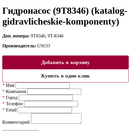
Гидронасос (9T8346) (katalog-
gidravlicheskie-komponenty)
Доп. номера:
9T8346, 9T-8346
Производитель:
USCO
Добавить в корзину
Купить в один клик
*
Имя
*
Компания
*
Город
*
Телефон
*
Email
Комментарий