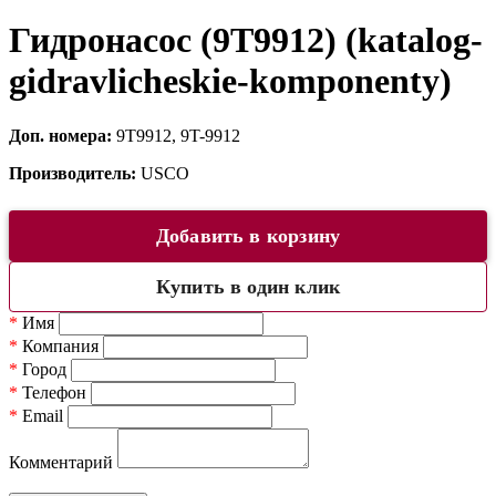
Гидронасос (9T9912) (katalog-
gidravlicheskie-komponenty)
Доп. номера:
9T9912, 9T-9912
Производитель:
USCO
Добавить в корзину
Купить в один клик
*
Имя
*
Компания
*
Город
*
Телефон
*
Email
Комментарий