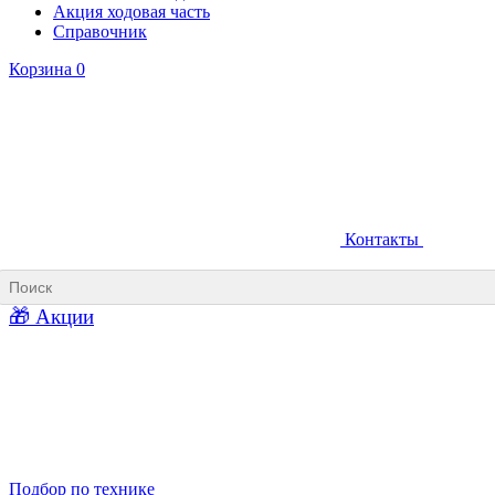
Акция ходовая часть
Справочник
Корзина
0
Контакты
Ковши карьерные
Ковши «Прямая лопата»
Ковши «Обратная лопата»
Ковши для фронтальных погрузчиков
🎁 Акции
Ковши погрузочно-доставочных машин
Ковши в наличии
Подбор по технике