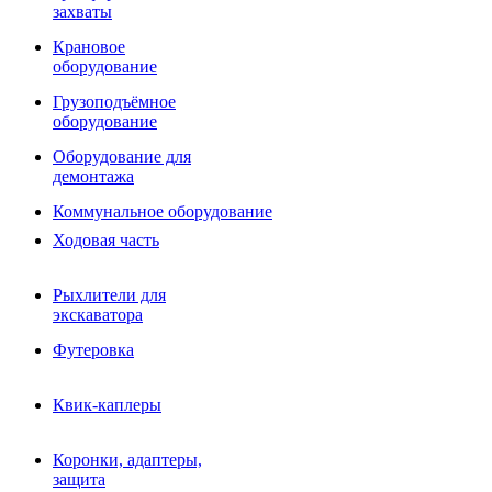
Фрезы роторные
захваты
Фрезы дисковые
Траншеекопатели
Крановое
Просеивающие ковши для фронтальных погрузчико
оборудование
Распределители асфальта
Грузоподъёмное
Переходные плиты
оборудование
Гидроразводка
Тилтротаторы
Оборудование для
РВД
демонтажа
Сваерезки
Руководство
Коммунальное оборудование
Как выбрать гидромолот
Ходовая часть
Рыхлители для
экскаватора
Футеровка
Квик-каплеры
Коронки, адаптеры,
защита