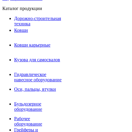
Каталог продукции
Дорожно-строительная
техника
Ковши
Ковши карьерные
Кузова для самосвалов
Гидравлическое навесное
Кузова для самосвалов
оборудование
Гидромолоты и пики
Гидравлическое
Гидробуры и шнеки
навесное оборудование
Вибротрамбовки
Мульчеры
Оси, пальцы, втулки
Навесные дорожные фрезы
Демонтажное оборудование
Вибропогружатели
Бульдозерное
Виброрипперы
оборудование
Ковши дробильные щековые
Ковши дробильные роторные
Рабочее
Сортировочные ковши барабанные
оборудование
Сортировочные ковши вальцовые
Грейферы и