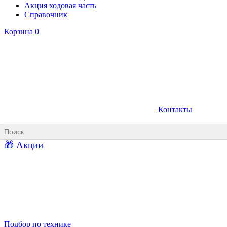
Акция ходовая часть
Справочник
Корзина
0
Контакты
Ковши карьерные
Ковши «Прямая лопата»
Ковши «Обратная лопата»
Ковши для фронтальных погрузчиков
🎁 Акции
Ковши погрузочно-доставочных машин
Ковши в наличии
Подбор по технике