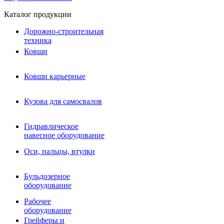
Каталог продукции
Дорожно-строительная
техника
Ковши
Ковши карьерные
Кузова для самосвалов
Гидравлическое навесное
Кузова для самосвалов
оборудование
Гидромолоты и пики
Гидравлическое
Гидробуры и шнеки
навесное оборудование
Вибротрамбовки
Мульчеры
Оси, пальцы, втулки
Навесные дорожные фрезы
Демонтажное оборудование
Вибропогружатели
Бульдозерное
Виброрипперы
оборудование
Ковши дробильные щековые
Ковши дробильные роторные
Рабочее
Сортировочные ковши барабанные
оборудование
Сортировочные ковши вальцовые
Грейферы и