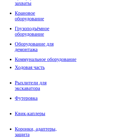
Фрезы роторные
захваты
Фрезы дисковые
Траншеекопатели
Крановое
Просеивающие ковши для фронтальных погрузчико
оборудование
Распределители асфальта
Грузоподъёмное
Переходные плиты
оборудование
Гидроразводка
Тилтротаторы
Оборудование для
РВД
демонтажа
Сваерезки
Руководство
Коммунальное оборудование
Как выбрать гидромолот
Ходовая часть
Рыхлители для
экскаватора
Футеровка
Квик-каплеры
Коронки, адаптеры,
защита