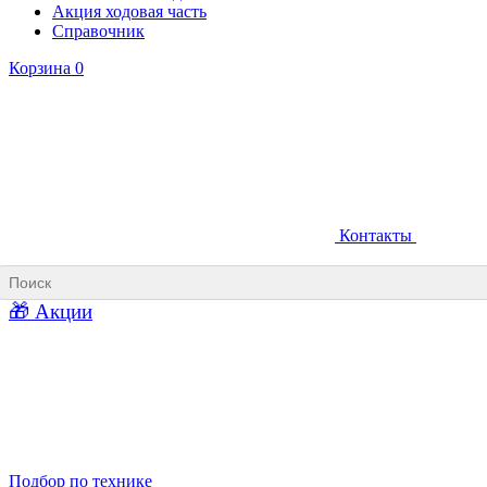
Акция ходовая часть
Справочник
Корзина
0
Контакты
Ковши карьерные
Ковши «Прямая лопата»
Ковши «Обратная лопата»
Ковши для фронтальных погрузчиков
🎁 Акции
Ковши погрузочно-доставочных машин
Ковши в наличии
Подбор по технике