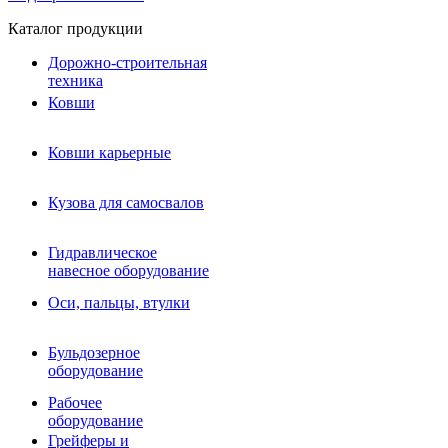
Каталог продукции
Дорожно-строительная
техника
Ковши
Ковши карьерные
Кузова для самосвалов
Гидравлическое навесное
Кузова для самосвалов
оборудование
Гидромолоты и пики
Гидравлическое
Гидробуры и шнеки
навесное оборудование
Вибротрамбовки
Мульчеры
Оси, пальцы, втулки
Навесные дорожные фрезы
Демонтажное оборудование
Вибропогружатели
Бульдозерное
Виброрипперы
оборудование
Ковши дробильные щековые
Ковши дробильные роторные
Рабочее
Сортировочные ковши барабанные
оборудование
Сортировочные ковши вальцовые
Грейферы и