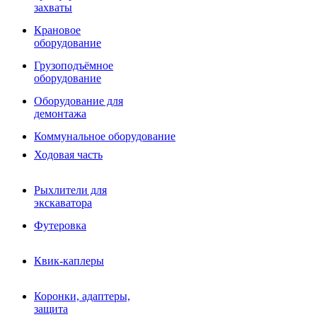
Фрезы роторные
захваты
Фрезы дисковые
Траншеекопатели
Крановое
Просеивающие ковши для фронтальных погрузчико
оборудование
Распределители асфальта
Грузоподъёмное
Переходные плиты
оборудование
Гидроразводка
Тилтротаторы
Оборудование для
РВД
демонтажа
Сваерезки
Руководство
Коммунальное оборудование
Как выбрать гидромолот
Ходовая часть
Рыхлители для
экскаватора
Футеровка
Квик-каплеры
Коронки, адаптеры,
защита