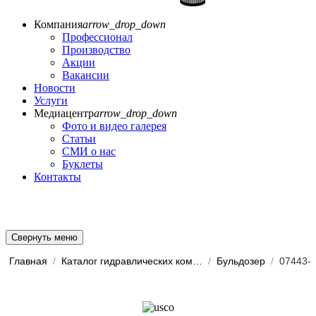
Компания
arrow_drop_down
Профессионал
Производство
Акции
Вакансии
Новости
Услуги
Медиацентр
arrow_drop_down
Фото и видео галерея
Статьи
СМИ о нас
Буклеты
Контакты
Свернуть меню
Главная
/
Каталог гидравлических комп...
/
Бульдозер
/
07443-