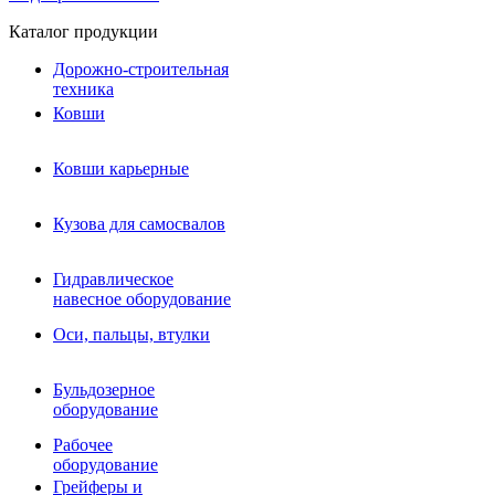
Каталог продукции
Дорожно-строительная
техника
Ковши
Ковши карьерные
Кузова для самосвалов
Гидравлическое навесное
Кузова для самосвалов
оборудование
Гидромолоты и пики
Гидравлическое
Гидробуры и шнеки
навесное оборудование
Вибротрамбовки
Мульчеры
Оси, пальцы, втулки
Навесные дорожные фрезы
Демонтажное оборудование
Вибропогружатели
Бульдозерное
Виброрипперы
оборудование
Ковши дробильные щековые
Ковши дробильные роторные
Рабочее
Сортировочные ковши барабанные
оборудование
Сортировочные ковши вальцовые
Грейферы и