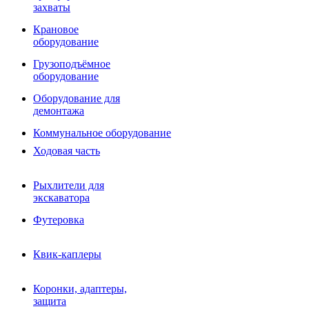
Фрезы роторные
захваты
Фрезы дисковые
Траншеекопатели
Крановое
Просеивающие ковши для фронтальных погрузчико
оборудование
Распределители асфальта
Грузоподъёмное
Переходные плиты
оборудование
Гидроразводка
Тилтротаторы
Оборудование для
РВД
демонтажа
Сваерезки
Руководство
Коммунальное оборудование
Как выбрать гидромолот
Ходовая часть
Рыхлители для
экскаватора
Футеровка
Квик-каплеры
Коронки, адаптеры,
защита