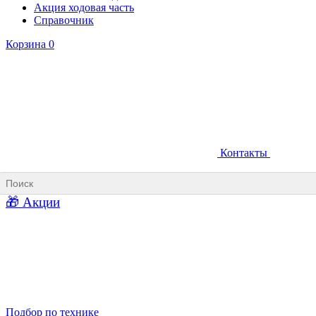
Акция ходовая часть
Справочник
Корзина
0
Контакты
Ковши карьерные
Ковши «Прямая лопата»
Ковши «Обратная лопата»
Ковши для фронтальных погрузчиков
🎁 Акции
Ковши погрузочно-доставочных машин
Ковши в наличии
Подбор по технике