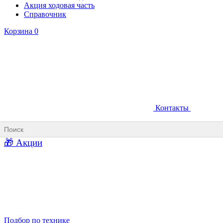
Акция ходовая часть
Справочник
Корзина
0
Контакты
Ковши карьерные
Ковши «Прямая лопата»
Ковши «Обратная лопата»
Ковши для фронтальных погрузчиков
🎁 Акции
Ковши погрузочно-доставочных машин
Ковши в наличии
Подбор по технике