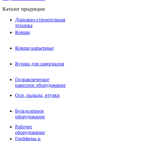
Каталог продукции
Дорожно-строительная
техника
Ковши
Ковши карьерные
Кузова для самосвалов
Гидравлическое навесное
Кузова для самосвалов
оборудование
Гидромолоты и пики
Гидравлическое
Гидробуры и шнеки
навесное оборудование
Вибротрамбовки
Мульчеры
Оси, пальцы, втулки
Навесные дорожные фрезы
Демонтажное оборудование
Вибропогружатели
Бульдозерное
Виброрипперы
оборудование
Ковши дробильные щековые
Ковши дробильные роторные
Рабочее
Сортировочные ковши барабанные
оборудование
Сортировочные ковши вальцовые
Грейферы и