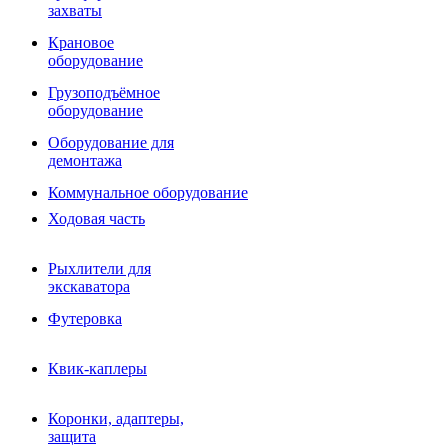
Фрезы роторные
захваты
Фрезы дисковые
Траншеекопатели
Крановое
Просеивающие ковши для фронтальных погрузчико
оборудование
Распределители асфальта
Грузоподъёмное
Переходные плиты
оборудование
Гидроразводка
Тилтротаторы
Оборудование для
РВД
демонтажа
Сваерезки
Руководство
Коммунальное оборудование
Как выбрать гидромолот
Ходовая часть
Рыхлители для
экскаватора
Футеровка
Квик-каплеры
Коронки, адаптеры,
защита