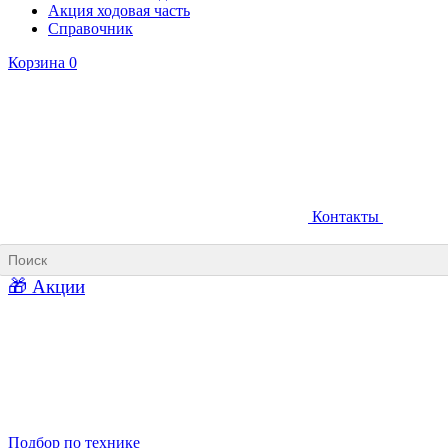
Акция ходовая часть
Справочник
Корзина
0
Контакты
Ковши карьерные
Ковши «Прямая лопата»
Ковши «Обратная лопата»
Ковши для фронтальных погрузчиков
🎁 Акции
Ковши погрузочно-доставочных машин
Ковши в наличии
Подбор по технике