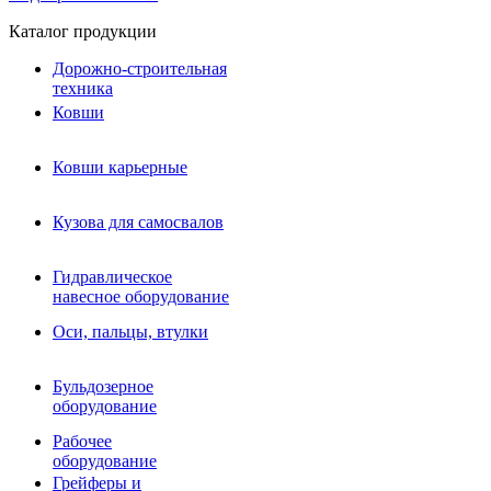
Каталог продукции
Дорожно-строительная
техника
Ковши
Ковши карьерные
Кузова для самосвалов
Гидравлическое навесное
Кузова для самосвалов
оборудование
Гидромолоты и пики
Гидравлическое
Гидробуры и шнеки
навесное оборудование
Вибротрамбовки
Мульчеры
Оси, пальцы, втулки
Навесные дорожные фрезы
Демонтажное оборудование
Вибропогружатели
Бульдозерное
Виброрипперы
оборудование
Ковши дробильные щековые
Ковши дробильные роторные
Рабочее
Сортировочные ковши барабанные
оборудование
Сортировочные ковши вальцовые
Грейферы и