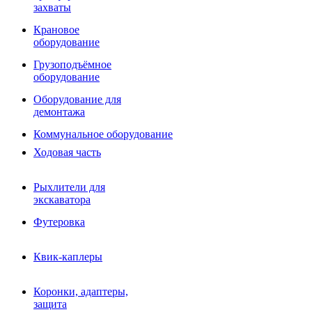
Фрезы роторные
захваты
Фрезы дисковые
Траншеекопатели
Крановое
Просеивающие ковши для фронтальных погрузчико
оборудование
Распределители асфальта
Грузоподъёмное
Переходные плиты
оборудование
Гидроразводка
Тилтротаторы
Оборудование для
РВД
демонтажа
Сваерезки
Руководство
Коммунальное оборудование
Как выбрать гидромолот
Ходовая часть
Рыхлители для
экскаватора
Футеровка
Квик-каплеры
Коронки, адаптеры,
защита