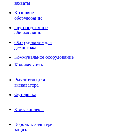
Фрезы роторные
захваты
Фрезы дисковые
Траншеекопатели
Крановое
Просеивающие ковши для фронтальных погрузчико
оборудование
Распределители асфальта
Грузоподъёмное
Переходные плиты
оборудование
Гидроразводка
Тилтротаторы
Оборудование для
РВД
демонтажа
Сваерезки
Руководство
Коммунальное оборудование
Как выбрать гидромолот
Ходовая часть
Рыхлители для
экскаватора
Футеровка
Квик-каплеры
Коронки, адаптеры,
защита