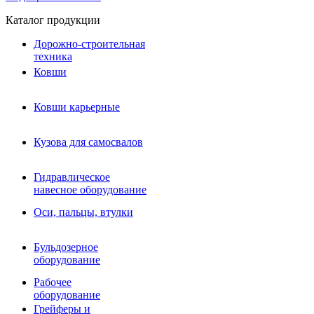
Каталог продукции
Дорожно-строительная
техника
Ковши
Ковши карьерные
Кузова для самосвалов
Гидравлическое навесное
Кузова для самосвалов
оборудование
Гидромолоты и пики
Гидравлическое
Гидробуры и шнеки
навесное оборудование
Вибротрамбовки
Мульчеры
Оси, пальцы, втулки
Навесные дорожные фрезы
Демонтажное оборудование
Вибропогружатели
Бульдозерное
Виброрипперы
оборудование
Ковши дробильные щековые
Ковши дробильные роторные
Рабочее
Сортировочные ковши барабанные
оборудование
Сортировочные ковши вальцовые
Грейферы и