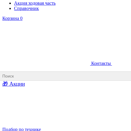
Акция ходовая часть
Справочник
Корзина
0
Контакты
Ковши карьерные
Ковши «Прямая лопата»
Ковши «Обратная лопата»
Ковши для фронтальных погрузчиков
🎁 Акции
Ковши погрузочно-доставочных машин
Ковши в наличии
Подбор по технике