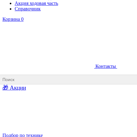
Акция ходовая часть
Справочник
Корзина
0
Контакты
Ковши карьерные
Ковши «Прямая лопата»
Ковши «Обратная лопата»
Ковши для фронтальных погрузчиков
🎁 Акции
Ковши погрузочно-доставочных машин
Ковши в наличии
Подбор по технике