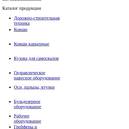
Каталог продукции
Дорожно-строительная
техника
Ковши
Ковши карьерные
Кузова для самосвалов
Гидравлическое навесное
Кузова для самосвалов
оборудование
Гидромолоты и пики
Гидравлическое
Гидробуры и шнеки
навесное оборудование
Вибротрамбовки
Мульчеры
Оси, пальцы, втулки
Навесные дорожные фрезы
Демонтажное оборудование
Вибропогружатели
Бульдозерное
Виброрипперы
оборудование
Ковши дробильные щековые
Ковши дробильные роторные
Рабочее
Сортировочные ковши барабанные
оборудование
Сортировочные ковши вальцовые
Грейферы и