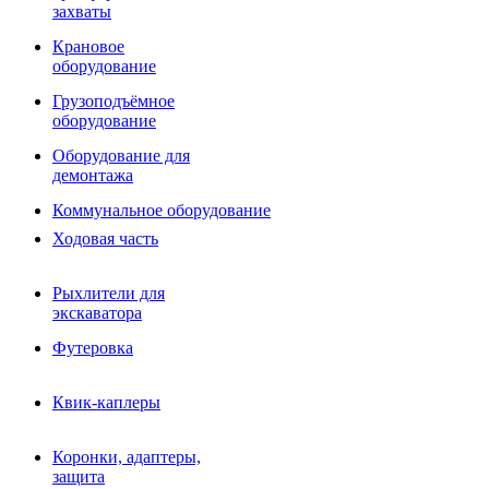
Фрезы роторные
захваты
Фрезы дисковые
Траншеекопатели
Крановое
Просеивающие ковши для фронтальных погрузчико
оборудование
Распределители асфальта
Грузоподъёмное
Переходные плиты
оборудование
Гидроразводка
Тилтротаторы
Оборудование для
РВД
демонтажа
Сваерезки
Руководство
Коммунальное оборудование
Как выбрать гидромолот
Ходовая часть
Рыхлители для
экскаватора
Футеровка
Квик-каплеры
Коронки, адаптеры,
защита