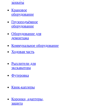
Фрезы роторные
захваты
Фрезы дисковые
Траншеекопатели
Крановое
Просеивающие ковши для фронтальных погрузчико
оборудование
Распределители асфальта
Грузоподъёмное
Переходные плиты
оборудование
Гидроразводка
Тилтротаторы
Оборудование для
РВД
демонтажа
Сваерезки
Руководство
Коммунальное оборудование
Как выбрать гидромолот
Ходовая часть
Рыхлители для
экскаватора
Футеровка
Квик-каплеры
Коронки, адаптеры,
защита