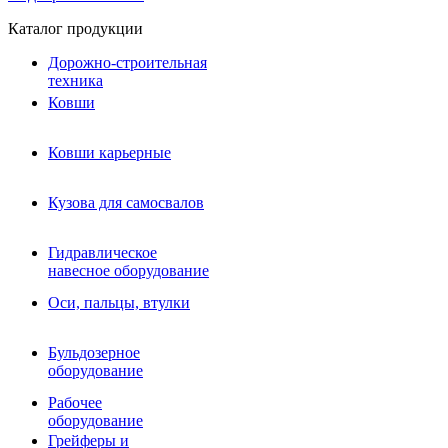
Каталог продукции
Дорожно-строительная
техника
Ковши
Ковши карьерные
Кузова для самосвалов
Гидравлическое навесное
Кузова для самосвалов
оборудование
Гидромолоты и пики
Гидравлическое
Гидробуры и шнеки
навесное оборудование
Вибротрамбовки
Мульчеры
Оси, пальцы, втулки
Навесные дорожные фрезы
Демонтажное оборудование
Вибропогружатели
Бульдозерное
Виброрипперы
оборудование
Ковши дробильные щековые
Ковши дробильные роторные
Рабочее
Сортировочные ковши барабанные
оборудование
Сортировочные ковши вальцовые
Грейферы и