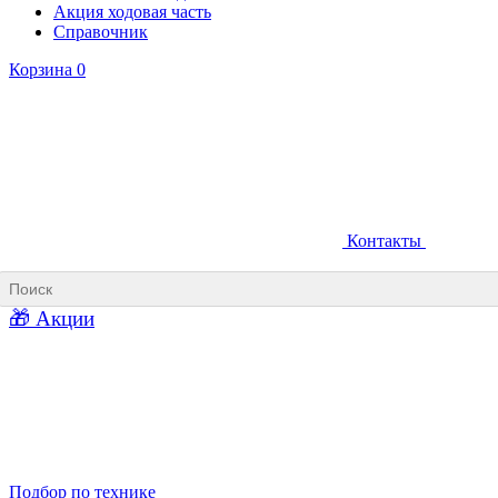
Акция ходовая часть
Справочник
Корзина
0
Контакты
Ковши карьерные
Ковши «Прямая лопата»
Ковши «Обратная лопата»
Ковши для фронтальных погрузчиков
🎁 Акции
Ковши погрузочно-доставочных машин
Ковши в наличии
Подбор по технике