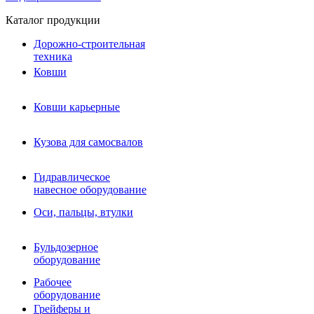
Каталог продукции
Дорожно-строительная
техника
Ковши
Ковши карьерные
Кузова для самосвалов
Гидравлическое навесное
Кузова для самосвалов
оборудование
Гидромолоты и пики
Гидравлическое
Гидробуры и шнеки
навесное оборудование
Вибротрамбовки
Мульчеры
Оси, пальцы, втулки
Навесные дорожные фрезы
Демонтажное оборудование
Вибропогружатели
Бульдозерное
Виброрипперы
оборудование
Ковши дробильные щековые
Ковши дробильные роторные
Рабочее
Сортировочные ковши барабанные
оборудование
Сортировочные ковши вальцовые
Грейферы и