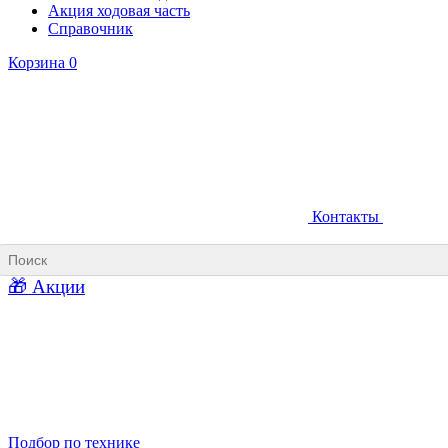
Акция ходовая часть
Справочник
Корзина
0
Контакты
Ковши карьерные
Ковши «Прямая лопата»
Ковши «Обратная лопата»
Ковши для фронтальных погрузчиков
🎁 Акции
Ковши погрузочно-доставочных машин
Ковши в наличии
Подбор по технике