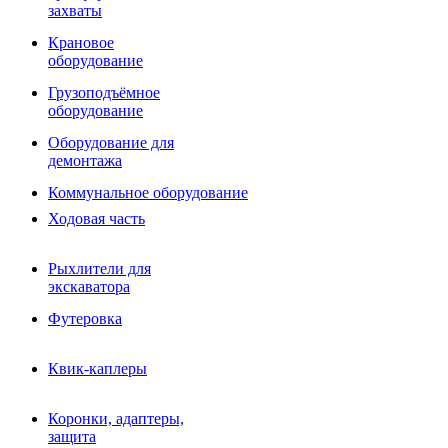
Фрезы роторные
захваты
Фрезы дисковые
Траншеекопатели
Крановое
Просеивающие ковши для фронтальных погрузчико
оборудование
Распределители асфальта
Грузоподъёмное
Переходные плиты
оборудование
Гидроразводка
Тилтротаторы
Оборудование для
РВД
демонтажа
Сваерезки
Руководство
Коммунальное оборудование
Как выбрать гидромолот
Ходовая часть
Рыхлители для
экскаватора
Футеровка
Квик-каплеры
Коронки, адаптеры,
защита