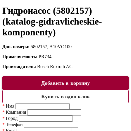
Гидронасос (5802157)
(katalog-gidravlicheskie-
komponenty)
Доп. номера:
5802157, A10VO100
Применяемость:
PR734
Производитель:
Bosch Rexroth AG
Добавить в корзину
Купить в один клик
*
Имя
*
Компания
*
Город
*
Телефон
*
Email