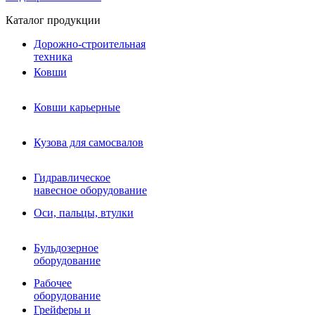
Каталог продукции
Дорожно-строительная
техника
Ковши
Ковши карьерные
Кузова для самосвалов
Гидравлическое навесное
Кузова для самосвалов
оборудование
Гидромолоты и пики
Гидравлическое
Гидробуры и шнеки
навесное оборудование
Вибротрамбовки
Мульчеры
Оси, пальцы, втулки
Навесные дорожные фрезы
Демонтажное оборудование
Вибропогружатели
Бульдозерное
Виброрипперы
оборудование
Ковши дробильные щековые
Ковши дробильные роторные
Рабочее
Сортировочные ковши барабанные
оборудование
Сортировочные ковши вальцовые
Грейферы и