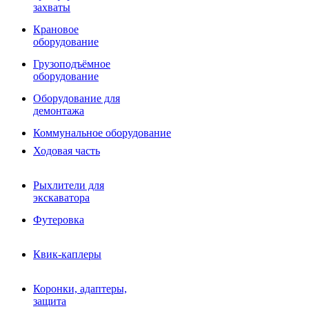
Фрезы роторные
захваты
Фрезы дисковые
Траншеекопатели
Крановое
Просеивающие ковши для фронтальных погрузчико
оборудование
Распределители асфальта
Грузоподъёмное
Переходные плиты
оборудование
Гидроразводка
Тилтротаторы
Оборудование для
РВД
демонтажа
Сваерезки
Руководство
Коммунальное оборудование
Как выбрать гидромолот
Ходовая часть
Рыхлители для
экскаватора
Футеровка
Квик-каплеры
Коронки, адаптеры,
защита