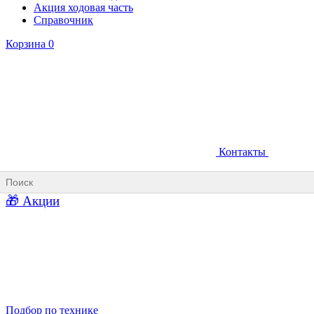
Акция ходовая часть
Справочник
Корзина
0
Контакты
Ковши карьерные
Ковши «Прямая лопата»
Ковши «Обратная лопата»
Ковши для фронтальных погрузчиков
🎁 Акции
Ковши погрузочно-доставочных машин
Ковши в наличии
Подбор по технике