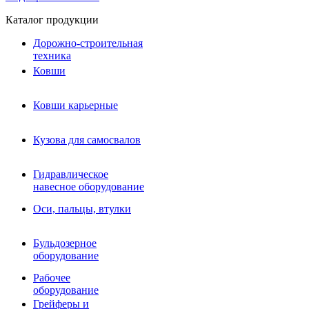
Каталог продукции
Дорожно-строительная
техника
Ковши
Ковши карьерные
Кузова для самосвалов
Гидравлическое навесное
Кузова для самосвалов
оборудование
Гидромолоты и пики
Гидравлическое
Гидробуры и шнеки
навесное оборудование
Вибротрамбовки
Мульчеры
Оси, пальцы, втулки
Навесные дорожные фрезы
Демонтажное оборудование
Вибропогружатели
Бульдозерное
Виброрипперы
оборудование
Ковши дробильные щековые
Ковши дробильные роторные
Рабочее
Сортировочные ковши барабанные
оборудование
Сортировочные ковши вальцовые
Грейферы и