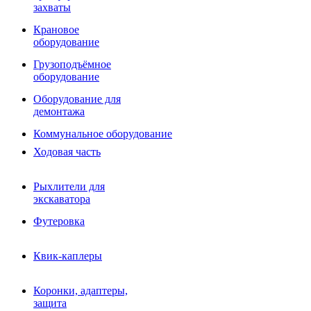
Фрезы роторные
захваты
Фрезы дисковые
Траншеекопатели
Крановое
Просеивающие ковши для фронтальных погрузчико
оборудование
Распределители асфальта
Грузоподъёмное
Переходные плиты
оборудование
Гидроразводка
Тилтротаторы
Оборудование для
РВД
демонтажа
Сваерезки
Руководство
Коммунальное оборудование
Как выбрать гидромолот
Ходовая часть
Рыхлители для
экскаватора
Футеровка
Квик-каплеры
Коронки, адаптеры,
защита