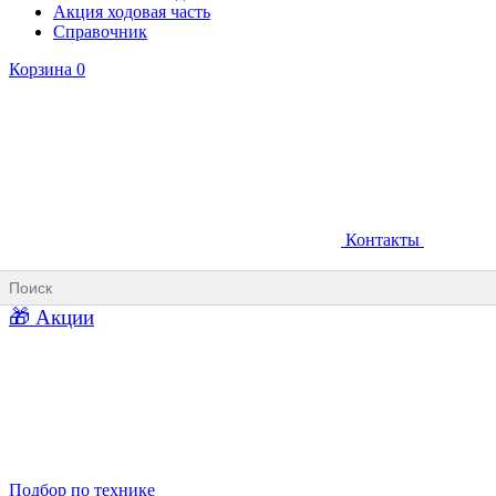
Акция ходовая часть
Справочник
Корзина
0
Контакты
Ковши карьерные
Ковши «Прямая лопата»
Ковши «Обратная лопата»
Ковши для фронтальных погрузчиков
🎁 Акции
Ковши погрузочно-доставочных машин
Ковши в наличии
Подбор по технике