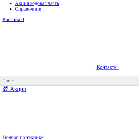
Акция ходовая часть
Справочник
Корзина
0
Контакты
Ковши карьерные
Ковши «Прямая лопата»
Ковши «Обратная лопата»
Ковши для фронтальных погрузчиков
🎁 Акции
Ковши погрузочно-доставочных машин
Ковши в наличии
Подбор по технике