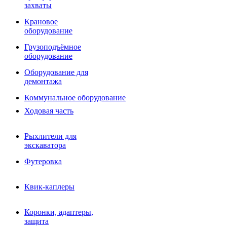
Фрезы роторные
захваты
Фрезы дисковые
Траншеекопатели
Крановое
Просеивающие ковши для фронтальных погрузчико
оборудование
Распределители асфальта
Грузоподъёмное
Переходные плиты
оборудование
Гидроразводка
Тилтротаторы
Оборудование для
РВД
демонтажа
Сваерезки
Руководство
Коммунальное оборудование
Как выбрать гидромолот
Ходовая часть
Рыхлители для
экскаватора
Футеровка
Квик-каплеры
Коронки, адаптеры,
защита