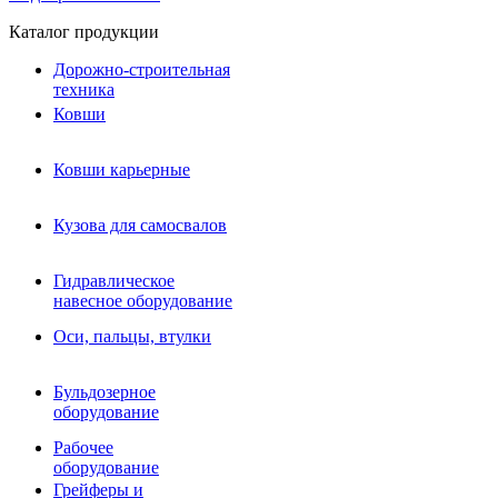
Каталог продукции
Дорожно-строительная
техника
Ковши
Ковши карьерные
Кузова для самосвалов
Гидравлическое навесное
Кузова для самосвалов
оборудование
Гидромолоты и пики
Гидравлическое
Гидробуры и шнеки
навесное оборудование
Вибротрамбовки
Мульчеры
Оси, пальцы, втулки
Навесные дорожные фрезы
Демонтажное оборудование
Вибропогружатели
Бульдозерное
Виброрипперы
оборудование
Ковши дробильные щековые
Ковши дробильные роторные
Рабочее
Сортировочные ковши барабанные
оборудование
Сортировочные ковши вальцовые
Грейферы и