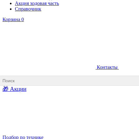
Акция ходовая часть
Справочник
Корзина
0
Контакты
Ковши карьерные
Ковши «Прямая лопата»
Ковши «Обратная лопата»
Ковши для фронтальных погрузчиков
🎁 Акции
Ковши погрузочно-доставочных машин
Ковши в наличии
Подбор по технике