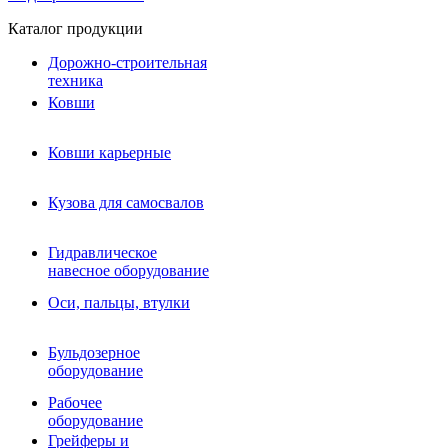
Каталог продукции
Дорожно-строительная
техника
Ковши
Ковши карьерные
Кузова для самосвалов
Гидравлическое навесное
Кузова для самосвалов
оборудование
Гидромолоты и пики
Гидравлическое
Гидробуры и шнеки
навесное оборудование
Вибротрамбовки
Мульчеры
Оси, пальцы, втулки
Навесные дорожные фрезы
Демонтажное оборудование
Вибропогружатели
Бульдозерное
Виброрипперы
оборудование
Ковши дробильные щековые
Ковши дробильные роторные
Рабочее
Сортировочные ковши барабанные
оборудование
Сортировочные ковши вальцовые
Грейферы и