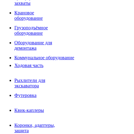
Фрезы роторные
захваты
Фрезы дисковые
Траншеекопатели
Крановое
Просеивающие ковши для фронтальных погрузчико
оборудование
Распределители асфальта
Грузоподъёмное
Переходные плиты
оборудование
Гидроразводка
Тилтротаторы
Оборудование для
РВД
демонтажа
Сваерезки
Руководство
Коммунальное оборудование
Как выбрать гидромолот
Ходовая часть
Рыхлители для
экскаватора
Футеровка
Квик-каплеры
Коронки, адаптеры,
защита