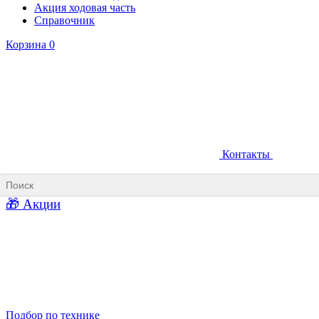
Акция ходовая часть
Справочник
Корзина
0
Контакты
Ковши карьерные
Ковши «Прямая лопата»
Ковши «Обратная лопата»
Ковши для фронтальных погрузчиков
🎁 Акции
Ковши погрузочно-доставочных машин
Ковши в наличии
Подбор по технике