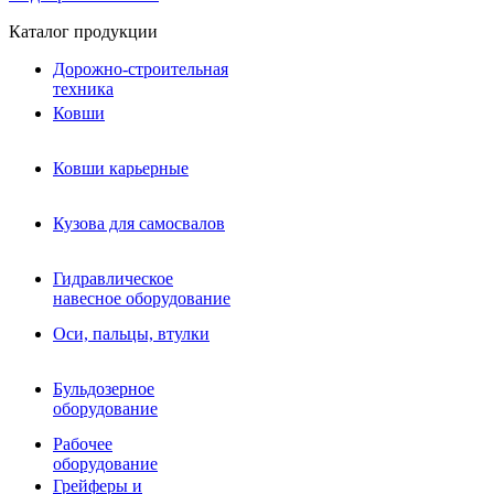
Каталог продукции
Дорожно-строительная
техника
Ковши
Ковши карьерные
Кузова для самосвалов
Гидравлическое навесное
Кузова для самосвалов
оборудование
Гидромолоты и пики
Гидравлическое
Гидробуры и шнеки
навесное оборудование
Вибротрамбовки
Мульчеры
Оси, пальцы, втулки
Навесные дорожные фрезы
Демонтажное оборудование
Вибропогружатели
Бульдозерное
Виброрипперы
оборудование
Ковши дробильные щековые
Ковши дробильные роторные
Рабочее
Сортировочные ковши барабанные
оборудование
Сортировочные ковши вальцовые
Грейферы и