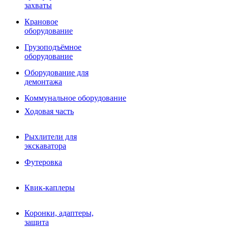
Фрезы роторные
захваты
Фрезы дисковые
Траншеекопатели
Крановое
Просеивающие ковши для фронтальных погрузчико
оборудование
Распределители асфальта
Грузоподъёмное
Переходные плиты
оборудование
Гидроразводка
Тилтротаторы
Оборудование для
РВД
демонтажа
Сваерезки
Руководство
Коммунальное оборудование
Как выбрать гидромолот
Ходовая часть
Рыхлители для
экскаватора
Футеровка
Квик-каплеры
Коронки, адаптеры,
защита