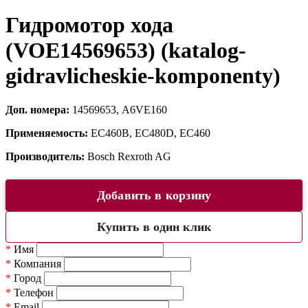
Гидромотор хода
(VOE14569653) (katalog-
gidravlicheskie-komponenty)
Доп. номера:
14569653, A6VE160
Применяемость:
EC460B, EC480D, EC460
Производитель:
Bosch Rexroth AG
Добавить в корзину
Купить в один клик
*
Имя
*
Компания
*
Город
*
Телефон
*
Email