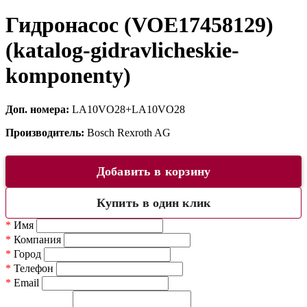
Гидронасос (VOE17458129)
(katalog-gidravlicheskie-
komponenty)
Доп. номера:
LA10VO28+LA10VO28
Производитель:
Bosch Rexroth AG
Добавить в корзину
Купить в один клик
*
Имя
*
Компания
*
Город
*
Телефон
*
Email