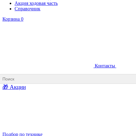
Акция ходовая часть
Справочник
Корзина
0
Контакты
Ковши карьерные
Ковши «Прямая лопата»
Ковши «Обратная лопата»
Ковши для фронтальных погрузчиков
🎁 Акции
Ковши погрузочно-доставочных машин
Ковши в наличии
Подбор по технике