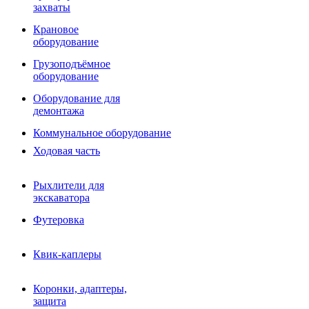
Фрезы роторные
захваты
Фрезы дисковые
Траншеекопатели
Крановое
Просеивающие ковши для фронтальных погрузчико
оборудование
Распределители асфальта
Грузоподъёмное
Переходные плиты
оборудование
Гидроразводка
Тилтротаторы
Оборудование для
РВД
демонтажа
Сваерезки
Руководство
Коммунальное оборудование
Как выбрать гидромолот
Ходовая часть
Рыхлители для
экскаватора
Футеровка
Квик-каплеры
Коронки, адаптеры,
защита