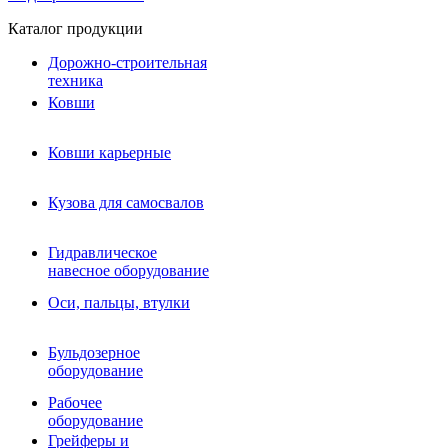
Каталог продукции
Дорожно-строительная
техника
Ковши
Ковши карьерные
Кузова для самосвалов
Гидравлическое навесное
Кузова для самосвалов
оборудование
Гидромолоты и пики
Гидравлическое
Гидробуры и шнеки
навесное оборудование
Вибротрамбовки
Мульчеры
Оси, пальцы, втулки
Навесные дорожные фрезы
Демонтажное оборудование
Вибропогружатели
Бульдозерное
Виброрипперы
оборудование
Ковши дробильные щековые
Ковши дробильные роторные
Рабочее
Сортировочные ковши барабанные
оборудование
Сортировочные ковши вальцовые
Грейферы и