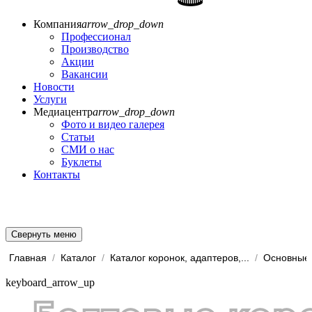
Компания
arrow_drop_down
Профессионал
Производство
Акции
Вакансии
Новости
Услуги
Медиацентр
arrow_drop_down
Фото и видео галерея
Статьи
СМИ о нас
Буклеты
Контакты
Свернуть меню
Главная
/
Каталог
/
Каталог коронок, адаптеров,...
/
Основные 
keyboard_arrow_up