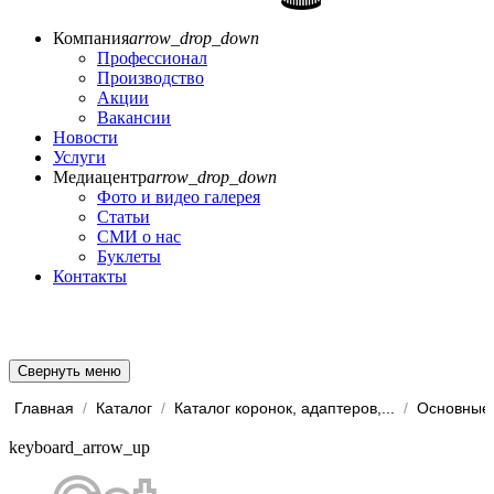
Компания
arrow_drop_down
Профессионал
Производство
Акции
Вакансии
Новости
Услуги
Медиацентр
arrow_drop_down
Фото и видео галерея
Статьи
СМИ о нас
Буклеты
Контакты
Свернуть меню
Главная
/
Каталог
/
Каталог коронок, адаптеров,...
/
Основные 
keyboard_arrow_up