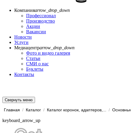
Компания
arrow_drop_down
Профессионал
Производство
Акции
Вакансии
Новости
Услуги
Медиацентр
arrow_drop_down
Фото и видео галерея
Статьи
СМИ о нас
Буклеты
Контакты
Свернуть меню
Главная
/
Каталог
/
Каталог коронок, адаптеров,...
/
Основные 
keyboard_arrow_up