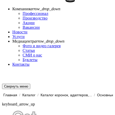
Компания
arrow_drop_down
Профессионал
Производство
Акции
Вакансии
Новости
Услуги
Медиацентр
arrow_drop_down
Фото и видео галерея
Статьи
СМИ о нас
Буклеты
Контакты
Свернуть меню
Главная
/
Каталог
/
Каталог коронок, адаптеров,...
/
Основные 
keyboard_arrow_up