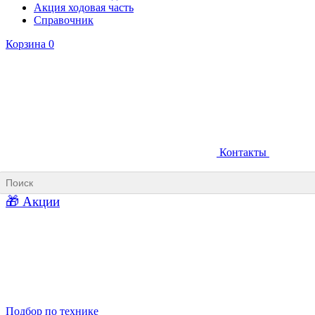
Акция ходовая часть
Справочник
Корзина
0
Контакты
Ковши карьерные
Ковши «Прямая лопата»
Ковши «Обратная лопата»
Ковши для фронтальных погрузчиков
🎁 Акции
Ковши погрузочно-доставочных машин
Ковши в наличии
Подбор по технике