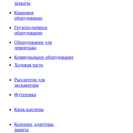
Фрезы роторные
захваты
Фрезы дисковые
Траншеекопатели
Крановое
Просеивающие ковши для фронтальных погрузчико
оборудование
Распределители асфальта
Грузоподъёмное
Переходные плиты
оборудование
Гидроразводка
Тилтротаторы
Оборудование для
РВД
демонтажа
Сваерезки
Руководство
Коммунальное оборудование
Как выбрать гидромолот
Ходовая часть
Рыхлители для
экскаватора
Футеровка
Квик-каплеры
Коронки, адаптеры,
защита