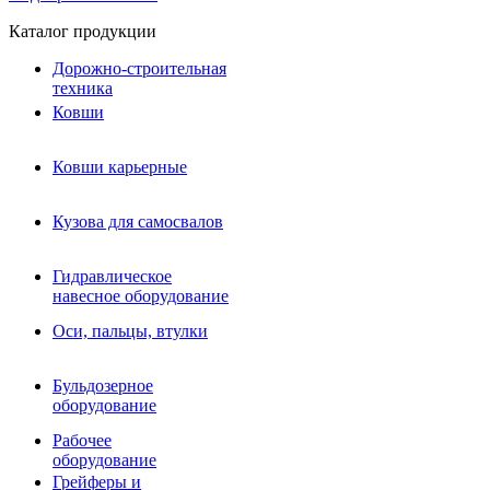
Каталог продукции
Дорожно-строительная
техника
Ковши
Ковши карьерные
Кузова для самосвалов
Гидравлическое навесное
Кузова для самосвалов
оборудование
Гидромолоты и пики
Гидравлическое
Гидробуры и шнеки
навесное оборудование
Вибротрамбовки
Мульчеры
Оси, пальцы, втулки
Навесные дорожные фрезы
Демонтажное оборудование
Вибропогружатели
Бульдозерное
Виброрипперы
оборудование
Ковши дробильные щековые
Ковши дробильные роторные
Рабочее
Сортировочные ковши барабанные
оборудование
Сортировочные ковши вальцовые
Грейферы и