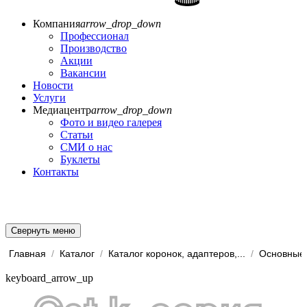
Компания
arrow_drop_down
Профессионал
Производство
Акции
Вакансии
Новости
Услуги
Медиацентр
arrow_drop_down
Фото и видео галерея
Статьи
СМИ о нас
Буклеты
Контакты
Свернуть меню
Главная
/
Каталог
/
Каталог коронок, адаптеров,...
/
Основные 
keyboard_arrow_up